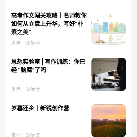
高考作文闯关攻略｜名师教你
如何从立意上升华，写好“朴
素之美”
来自
沈怡清
思想实验室 | 写作训练：你已
经 “脑腐”了吗
来自
沈怡清
岁暮还乡｜新锐创作营
来自
沈怡清