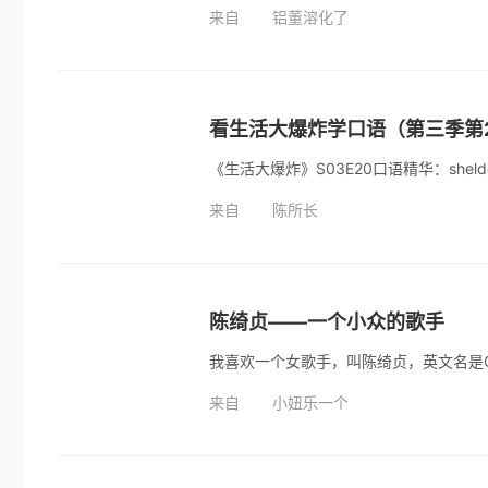
来自
铝董溶化了
看生活大爆炸学口语（第三季第
《生活大爆炸》S03E20口语精华：shel
来自
陈所长
陈绮贞——一个小众的歌手
来自
小妞乐一个