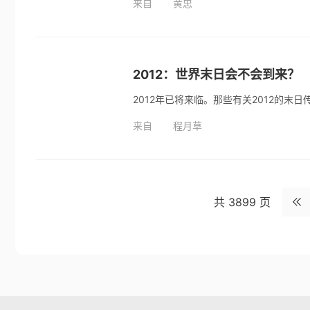
来自
黄忠
2012：世界末日会不会到来？
来自
程月草
共 3899 页