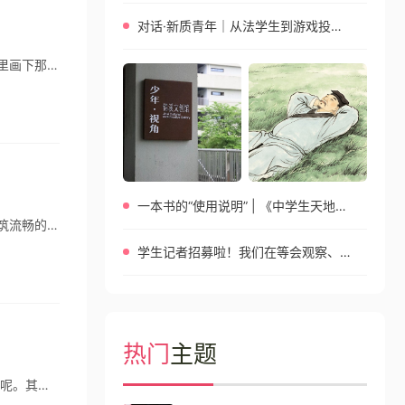
对话·新质青年｜从法学生到游戏投资人再到科学创业者，她的人生，没有 “标准答案”
远古仓颉造字，天雨粟，鬼夜哭。——想来文字何其神圣。而我儿时起，就与文字结下了不解之缘。在我在小书房里画下那堆曲线一年后，我开始学写自己的名字。
一本书的“使用说明” | 《中学生天地》高中版2026年5月刊特别策划
大巴士很有耐心地沿着高架绕着圈儿，拉近与机场的距离。远远望去，浦东机场还是我记忆中那般宏伟宽大。主建筑流畅的线条让我不禁感叹起人类的智慧与能力。“扑哧！”我忍不住笑出了声，什么时候我也会感叹人类的发展了？邻座相识多年，此次与我同行的短发女孩轻轻推了推独自傻笑的我，打趣道：“笑什么呢？你不会是出国前的焦躁不安，傻了吧！”“你才傻呢！”我不甘地快速反驳着，“我是积极加兴奋，整个阳光。”
学生记者招募啦！我们在等会观察、会提问的你
热门
主题
大家是否经常在上计算机课的时候有什么新奇的事像跟好朋友交流却苦于电脑没有联网无法在qq中于朋友畅谈一番呢。其实在我们的电脑中就内置了聊天功能。