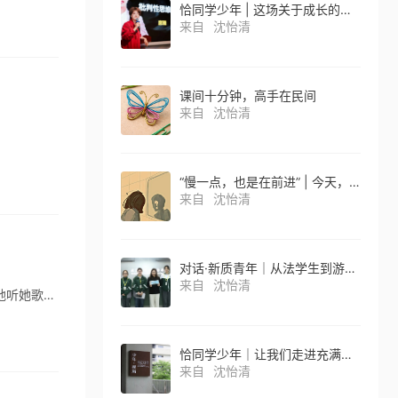
恰同学少年 | 这场关于成长的校园辩论赛，中学生们有自己的独特思考
来自
沈怡清
课间十分钟，高手在民间
来自
沈怡清
“慢一点，也是在前进” | 今天，请毫无保留站在自己这一边
来自
沈怡清
对话·新质青年｜从法学生到游戏投资人再到科学创业者，她的人生，没有 “标准答案”
来自
沈怡清
我喜欢一个女歌手，叫陈绮贞，英文名是Cheer，这个单词有喝彩的意思，不过如果真的有那么一天，让我近距离地听她歌唱，我宁愿不喝彩，不欢呼，无论慢歌快歌，都只求一份彻底的宁静，那不是窒息的压抑，而是一只躁动的猫也有的那样一天：躺在主人的怀里，任其温柔的抚摸也不会出声。
恰同学少年｜让我们走进充满有趣想象的非遗文创馆！
来自
沈怡清