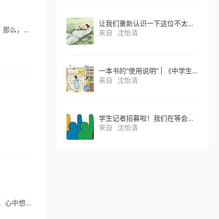
让我们重新认识一下这位不太听话、但活得很酷的朋友
关于“黄石公园火山即将爆发”的消息引起了公众极大的恐慌，这其中有媒体误导的成分，也因为对火山认识的缺乏。那么，就跟随我们来了解一下这个说法的前因后果，以及目前科学界对火山爆发以及火山爆发预测的认识。
来自
沈怡清
一本书的“使用说明” | 《中学生天地》高中版2026年5月刊特别策划
来自
沈怡清
学生记者招募啦！我们在等会观察、会提问的你
来自
沈怡清
没有离开过故土的人，决计不会明白古今思乡者的情愫。我曾因事踏上长途火车，眼望着瓯地的草木与我愈隔愈远，心中想着异乡陌生而难测的人事，刹那间亲尝了一口苦涩的“异客”之情。