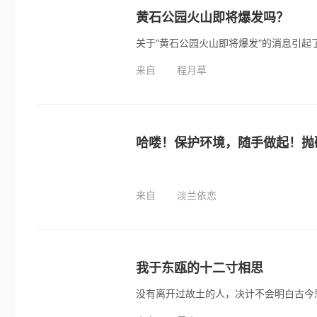
黄石公园火山即将爆发吗？
来自
程月草
哈喽！保护环境，随手做起！抛
来自
淡兰依恋
我于东瓯的十二寸相思