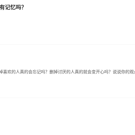
还有记忆吗？
掉喜欢的人真的会忘记吗？删掉讨厌的人真的就会变开心吗？说说你的观