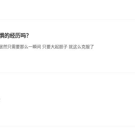
惧的经历吗？
 居然只需要那么一瞬间 只要大起胆子 就这么克服了
！