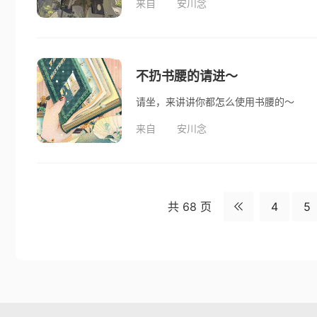
来自
安川念
不扔书腰的请进～
请坐，来讲讲你都怎么使用书腰的～
来自
安川念
共 68 页
4
5