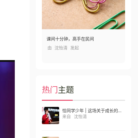
场关于成长的校园辩论
课间十分钟，高手在民间
“慢
己的独特思考
保
由
沈怡清
发起
由
热门
主题
恰同学少年 | 这场关于成长的校园辩论赛，中学生们有自己的独特思考
来自
沈怡清