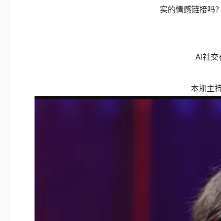
实的情感链接吗？
AI社
恰同学少年｜让我们走进充满有趣
的非遗文创馆！
本期主
由
沈怡清
发起