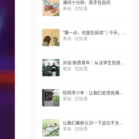
课间十分钟，高手在民间
来自
沈怡清
“慢一点，也是在前进” | 今天，请毫无保留站在自己这一边
来自
沈怡清
对话·新质青年｜从法学生到游戏投资人再到科学创业者，她的人生，没有 “标准答案”
来自
沈怡清
恰同学少年｜让我们走进充满有趣想象的非遗文创馆！
来自
沈怡清
让我们重新认识一下这位不太听话、但活得很酷的朋友
来自
沈怡清