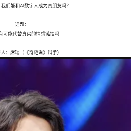
我们能和AI数字人成为真朋友吗？
话题：
交有可能代替真实的情感链接吗
想象
恰同学少年 | 这
赛，中学生们有自
持人：席瑞（《奇葩说》辩手）
由
沈怡清
发起