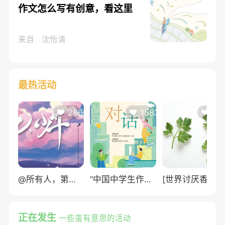
作文怎么写有创意，看这里
来自
沈怡清
最热活动
286060
158345
84
@所有人，第三届浙江省中小学生作文大赛来啦！
“中国中学生作文大赛（2023—2024）”火热报名中——
[世界讨厌香菜日]你对香菜是爱还是恨？
正在发生
一些蛮有意思的活动