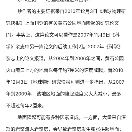
2010
12
3
炒作者的主要证据来自
年
月
日《地球物理研
究快报》上面刊登的有关黄石公园地面隆起的研究论文
[1]
2007
11
9
。事实上，这篇论文可以看作是
年
月
日《科
[2]
2007
学》杂志中另一篇论文的后续工作
。
年《科学》
2004
2006
杂志上的论文报道，从
年到
年之间，黄石公园
7
2010
火山喷口上方的地面以每年约
厘米的速度隆起；而
12
3
2007
年
月
日《地球物理研究快报》则进一步指出，从
2009
年到
年，该地区地面的隆起速度又大大减小，最多
2
不超过每年
厘米。
地面隆起可能有多种因素造成。一方面，大量来自深
部的岩浆流入岩浆房，会导致岩浆房发生膨胀拱起地面；