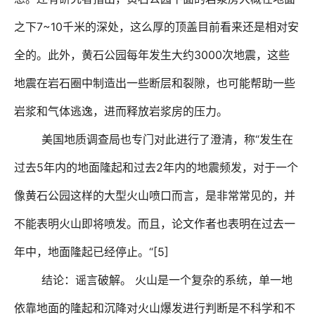
7~10
之下
千米的深处，这么厚的顶盖目前看来还是相对安
3000
全的。此外，黄石公园每年发生大约
次地震，这些
地震在岩石圈中制造出一些断层和裂隙，也可能帮助一些
岩浆和气体逃逸，进而释放岩浆房的压力。
“
美国地质调查局也专门对此进行了澄清，称
发生在
5
2
过去
年内的地面隆起和过去
年内的地震频发，对于一个
像黄石公园这样的大型火山喷口而言，是非常常见的，并
不能表明火山即将喷发。而且，论文作者也表明在过去一
“[5]
年中，地面隆起已经停止。
结论：谣言破解。
火山是一个复杂的系统，单一地
依靠地面的隆起和沉降对火山爆发进行判断是不科学和不