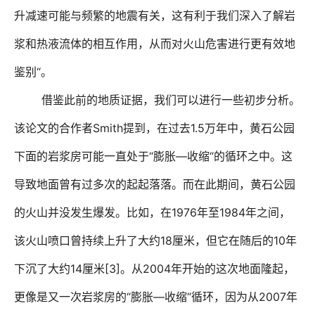
升减速可能与频繁的地震有关，这有利于我们深入了解岩
浆和热液流体的相互作用，从而对火山危害进行更有效地
“
鉴别
。
借鉴此前的地质证据，我们可以进行一些初步分析。
Smith
1.5
该论文的合作者
提到，在过去
万年中，黄石公园
“
—
“
下面的岩浆房可能一直处于
膨胀
收缩
的循环之中。这
导致地面曾有过多次的起起落落。而在此期间，黄石公园
1976
1984
的火山并没发生爆发。比如，在
年至
年之间，
18
10
该火山喷口曾持续上升了大约
厘米，但它在随后的
年
14
[3]
2004
下沉了大约
厘米
。从
年开始的这次地面隆起，
“
—
“
2007
更像是又一次岩浆房的
膨胀
收缩
循环，因为从
年