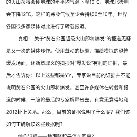
10
的火山灰将会使地球的年平均气温下降
℃
，地球北极则
12
6
10
会下降
℃
，这样的寒冷气候至少会持续
至
年。世界
各国很多家媒体对此进行了转载报道。
“
“
真相：
关于
黄石公园超级火山即将爆发
的报道无疑
是又一次的媒体炒作。使用耸动的标题，描绘模拟的恐怖
“
“
爆发场面，还断章取义的摘抄对
爆发说
有利的证据，最
YY
后才告诉你：以上这些都是
，专家说目前的证据并不能
说明黄石公园的火山即将爆发。甚至许多媒体在转载和报
道的时候，干脆将最后的专家解释省去，有意无意得地和
2012
扯上关系。那么，目前的证据说明了什么呢？我们该
如何正确解读这些数据呢？
——
炒作证据
地面隆起是怎么回事？