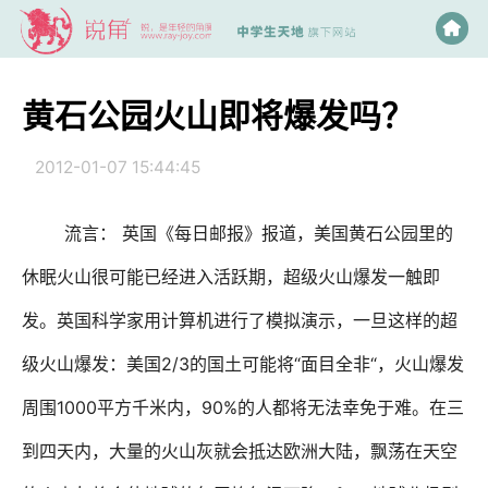
黄石公园火山即将爆发吗？
2012-01-07 15:44:45
流言：
英国《每日邮报》报道，美国黄石公园里的
休眠火山很可能已经进入活跃期，超级火山爆发一触即
发。英国科学家用计算机进行了模拟演示，一旦这样的超
2/3
“
“
级火山爆发：美国
的国土可能将
面目全非
，火山爆发
1000
90%
周围
平方千米内，
的人都将无法幸免于难。在三
到四天内，大量的火山灰就会抵达欧洲大陆，飘荡在天空