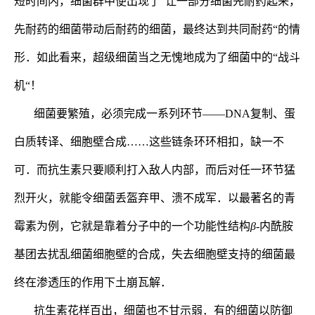
短时间内，细菌群中便出现了“让一部分细菌先耐药起来，
先耐药的细菌带动后耐药的细菌，最终达到共同耐药“的情
形．如此看来，
超级细菌当之无愧地成为了细菌中的“战斗
机“！
细菌要繁殖，必须完成一系列环节——
DNA
复制、蛋
白质转译、细胞壁合成……这些链条环环相扣，缺一不
可．而抗生素只要顺利打入敌人内部，而后对任一环节猛
烈开火，就能令细菌丢盔弃甲、溃不成军．以最著名的青
霉素为例，它就是靠着分子中的一个功能性结构
β
-
内酰胺
基团去扰乱细菌细胞壁的合成，失去细胞壁支持的细菌最
终在渗透压的作用下土崩瓦解．
抗生素花样百出，细菌也不甘示弱．有的细菌以防御