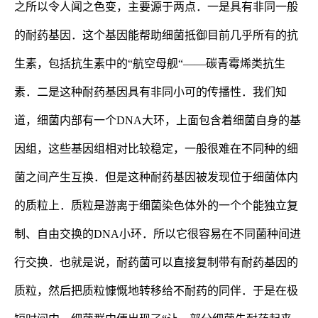
之所以令人闻之色变，主要源于两点．一是具有非同一般
的耐药基因．这个基因能帮助细菌抵御目前几乎所有的抗
生素，包括抗生素中的“航空母舰“——碳青霉烯类抗生
素．二是这种耐药基因具有非同小可的传播性．
我们知
道，细菌内部有一个
DNA
大环，上面包含着细菌自身的基
因组，这些基因组相对比较稳定，一般很难在不同种的细
菌之间产生互换．但是
这种耐药基因被发现位于细菌体内
的质粒上．质粒是游离于细菌染色体外的一个个能独立复
制、自由交换的
DNA
小环．所
以它很容易在不同菌种间进
行交换．也就是说，
耐药菌可以直接复制带有耐药基因的
质粒，然后把质粒慷慨地转移给不耐药的同伴．于是在极