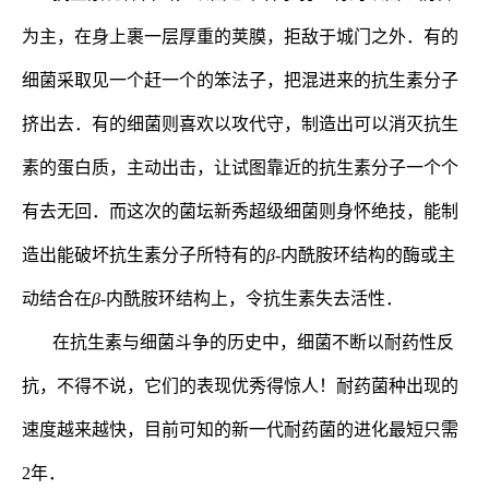
为主，在身上裹一层厚重的荚膜，拒敌于城门之外．有的
细菌采取见一个赶一个的笨法子，把混进来的抗生素分子
挤出去．有的细菌则喜欢以攻代守，制造出可以消灭抗生
素的蛋白质，主动出击，让试图靠近的抗生素分子一个个
有去无回．而这次的菌坛新秀超级细菌则身怀绝技，能制
造出能破坏抗生素分子所特有的
β
-
内酰胺环结构的酶或主
动结合在
β
-
内酰胺环结构上，令抗生素失去活性．
在抗生素与细菌斗争的历史中，细菌不断以耐药性反
抗，不得不说，它们的表现优秀得惊人！耐药菌种出现的
速度越来越快，目前可知的新一代耐药菌的进化最短只需
2
年．