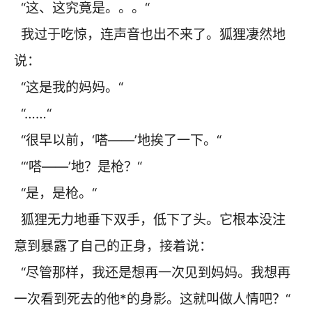
“这、这究竟是。。。“
我过于吃惊，连声音也出不来了。狐狸凄然地
说：
“这是我的妈妈。“
“……“
“很早以前，‘嗒——’地挨了一下。“
“‘嗒——’地？是枪？“
“是，是枪。“
狐狸无力地垂下双手，低下了头。它根本没注
意到暴露了自己的正身，接着说：
“尽管那样，我还是想再一次见到妈妈。我想再
一次看到死去的他*的身影。这就叫做人情吧？“