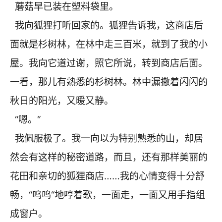
蘑菇早已装在塑料袋里。
我向狐狸打听回家的。狐狸告诉我，这商店后
面就是杉树林，在林中走三百米，就到了我的小
屋。我向它道过谢，照它所说，转到商店后面。
一看，那儿有熟悉的杉树林。林中漏撒着闪闪的
秋日的阳光，又暖又静。
“嗯。“
我佩服极了。我一向以为特别熟悉的山，却居
然会有这样的秘密道路，而且，还有那样美丽的
花田和亲切的狐狸商店……我的心情变得十分舒
畅，“呜呜“地哼着歌，一面走，一面又用手指组
成窗户。