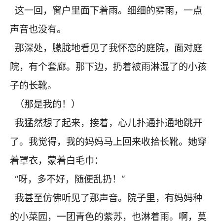
这一回，窗户里面下着雨。细细的雾雨，一点
声音也没有。
那深处，朦胧地看见了我怀恋的庭院，面对庭
院，有个套廊。那下边，扔着被雨淋湿了的小孩
子的长靴。
（那是我的！）
我猛然想了起来，接着，心儿扑通扑通地跳开
了。我觉得，我的妈妈马上回来收拾长靴。她穿
着罩衣，蒙着白毛巾：
“呀，多不好，随便乱扔！“
我甚至仿佛听见了那声音。院子里，有妈妈种
的小菜园，一团青色的紫苏，也淋着雨。啊，莫