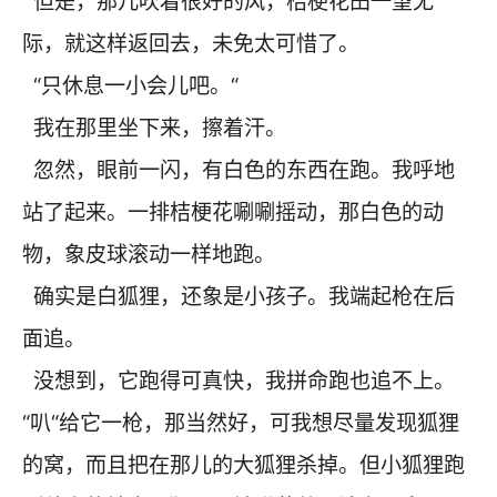
但是，那儿吹着很好的风，桔梗花田一望无
际，就这样返回去，未免太可惜了。
“只休息一小会儿吧。“
我在那里坐下来，擦着汗。
忽然，眼前一闪，有白色的东西在跑。我呼地
站了起来。一排桔梗花唰唰摇动，那白色的动
物，象皮球滚动一样地跑。
确实是白狐狸，还象是小孩子。我端起枪在后
面追。
没想到，它跑得可真快，我拼命跑也追不上。
“叭“给它一枪，那当然好，可我想尽量发现狐狸
的窝，而且把在那儿的大狐狸杀掉。但小狐狸跑