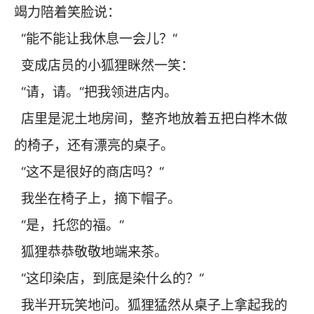
竭力陪着笑脸说：
“能不能让我休息一会儿？“
变成店员的小狐狸眯然一笑：
“请，请。“把我领进店内。
店里是泥土地房间，整齐地放着五把白桦木做
的椅子，还有漂亮的桌子。
“这不是很好的商店吗？“
我坐在椅子上，摘下帽子。
“是，托您的福。“
狐狸恭恭敬敬地端来茶。
“这印染店，到底是染什么的？“
我半开玩笑地问。狐狸猛然从桌子上拿起我的