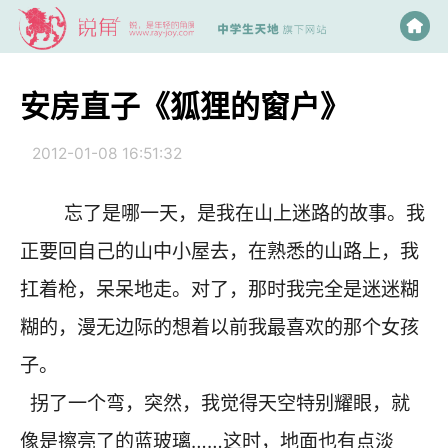
安房直子《狐狸的窗户》
2012-01-08 16:51:32
忘了是哪一天，是我在山上迷路的故事。我
正要回自己的山中小屋去，在熟悉的山路上，我
扛着枪，呆呆地走。对了，那时我完全是迷迷糊
糊的，漫无边际的想着以前我最喜欢的那个女孩
子。
拐了一个弯，突然，我觉得天空特别耀眼，就
像是擦亮了的蓝玻璃……这时，地面也有点淡