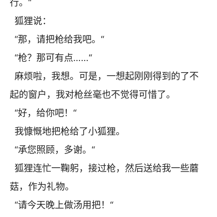
行。“
狐狸说：
“那，请把枪给我吧。“
“枪？那可有点……“
麻烦啦，我想。可是，一想起刚刚得到的了不
起的窗户，我对枪丝毫也不觉得可惜了。
“好，给你吧！“
我慷慨地把枪给了小狐狸。
“承您照顾，多谢。“
狐狸连忙一鞠躬，接过枪，然后送给我一些蘑
菇，作为礼物。
“请今天晚上做汤用把！“