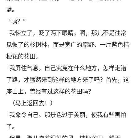
蓝。
“咦？“
我悚立了，眨了两下眼睛。啊，那儿不是往常
见惯了的杉树林，而是宽广的原野、一片蓝色桔
梗花的花田。
我屏住气息。自己究竟在什么地方，怎样走错
了路，才猛然来到这样的地方来了吗？首先，这
座山上，曾经有过这样的花田吗？
（马上返回去！）
我命令自己。那景色过于美丽，使我有些害怕
了。