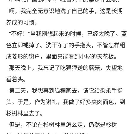
啊，我完全无意识地洗了自己的手，这是长期
养成的习惯。
“不好！“当我刚想起来的时候，已经太晚了。蓝
色立即褪掉了。洗干净了的手指头，不管怎样组
成菱形的窗户，里面只能看到小屋的天花板。
那天晚上，我忘记了吃狐狸送的蘑菇，失望地
垂着头。
第二天，我想再到狐狸家去，请它给染染手指
头。于是，作为谢礼，我做了好多夹肉面包，到
杉树林里去了。
但是，不论在杉树林里怎么走，仍然是杉树